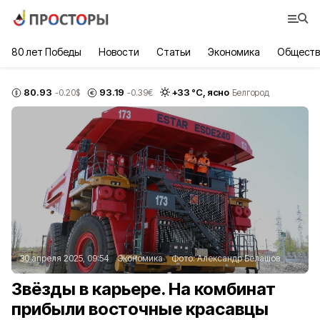
80 лет Победы
Новости
Статьи
Экономика
Обществ
80.93
93.19
+
33
°С,
ясно
-0.20
$
-0.39
€
Белгород
30 апреля 2025, 09:54
Экономика
Фото:
Александр Белашов
Звёзды в карьере. На комбинат
прибыли восточные красавцы