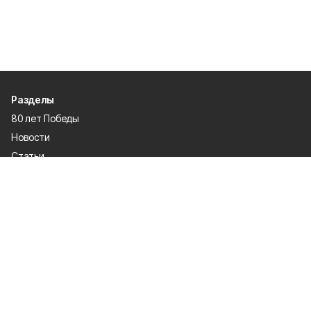
Разделы
80 лет Победы
Новости
Статьи
Экономика
Культура
Общество
Политика
Афиша
Проекты
Газета
Спорт