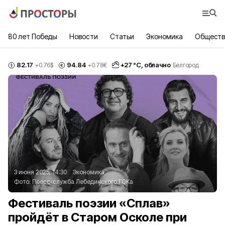
80 лет Победы
Новости
Статьи
Экономика
Обществ
82.17
94.84
+
27
°С,
облачно
+0.76
$
+0.78
€
Белгород
3 июня 2025, 14:30
Экономика
Фото:
Пресс-служба Лебединского ГОКа
Фестиваль поэзии «Сплав»
пройдёт в Старом Осколе при