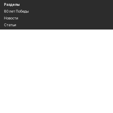
Разделы
80 лет Победы
Новости
Статьи
Экономика
Культура
Общество
Политика
Афиша
Проекты
Газета
Спорт
О проекте
Об издании
Правила использования
Рекламодатели