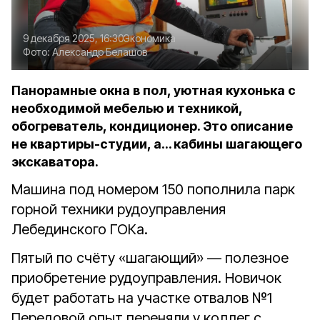
9 декабря 2025, 16:30
Экономика
Фото:
Александр Белашов
Панорамные окна в пол, уютная кухонька с
необходимой мебелью и техникой,
обогреватель, кондиционер. Это описание
не квартиры-студии, а… кабины шагающего
экскаватора.
Машина под номером 150 пополнила парк
горной техники рудоуправления
Лебединского ГОКа.
Пятый по счёту «шагающий» — полезное
приобретение рудоуправления. Новичок
будет работать на участке отвалов №1
Передовой опыт переняли у коллег с