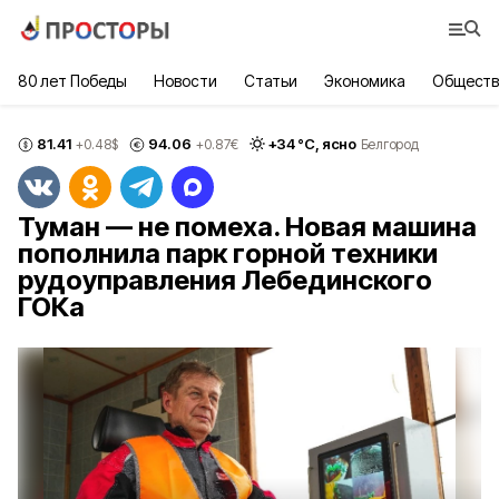
80 лет Победы
Новости
Статьи
Экономика
Обществ
81.41
94.06
+
34
°С,
ясно
+0.48
$
+0.87
€
Белгород
Туман — не помеха. Новая машина
пополнила парк горной техники
рудоуправления Лебединского
ГОКа