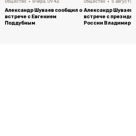
Общество
Вчера, 09:42
Общество
5 августа , 
Александр Шуваев сообщил о
Александр Шуваев 
встрече с Евгением
встрече с президе
Поддубным
России Владимиро