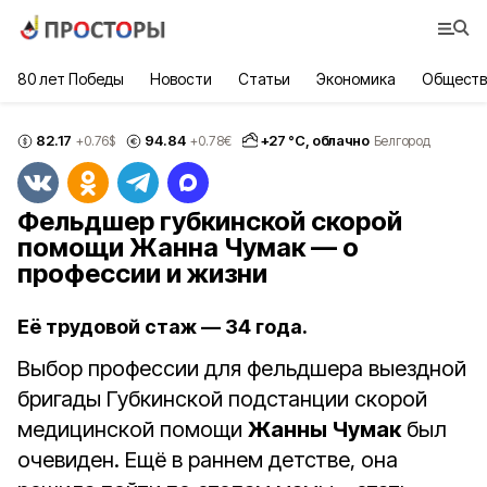
80 лет Победы
Новости
Статьи
Экономика
Обществ
82.17
94.84
+
27
°С,
облачно
+0.76
$
+0.78
€
Белгород
Фельдшер губкинской скорой
помощи Жанна Чумак — о
профессии и жизни
Её трудовой стаж — 34 года.
Выбор профессии для фельдшера выездной
бригады Губкинской подстанции скорой
медицинской помощи
Жанны Чумак
был
очевиден. Ещё в раннем детстве, она