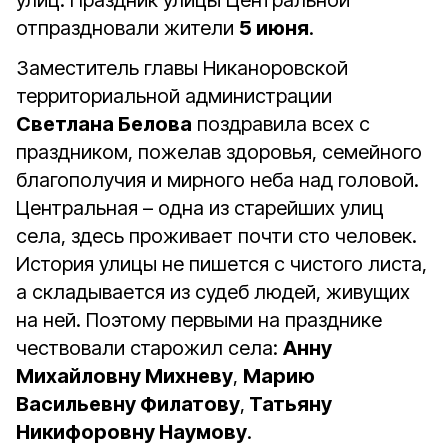
улиц. Праздник улицы Центральной
отпраздновали жители
5 июня
.
Заместитель главы Никаноровской
территориальной администрации
Светлана Белова
поздравила всех с
праздником, пожелав здоровья, семейного
благополучия и мирного неба над головой.
Центральная – одна из старейших улиц
села, здесь проживает почти сто человек.
История улицы не пишется с чистого листа,
а складывается из судеб людей, живущих
на ней. Поэтому первыми на празднике
чествовали старожил села:
Анну
Михайловну Михневу
,
Марию
Васильевну Филатову
,
Татьяну
Никифоровну Наумову
.