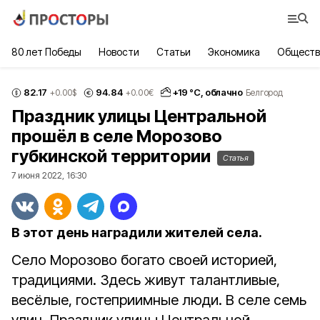
80 лет Победы
Новости
Статьи
Экономика
Обществ
82.17
94.84
+
19
°С,
облачно
+0.00
$
+0.00
€
Белгород
Праздник улицы Центральной
прошёл в селе Морозово
губкинской территории
Статья
7 июня 2022, 16:30
В этот день наградили жителей села.
Село Морозово богато своей историей,
традициями. Здесь живут талантливые,
весёлые, гостеприимные люди. В селе семь