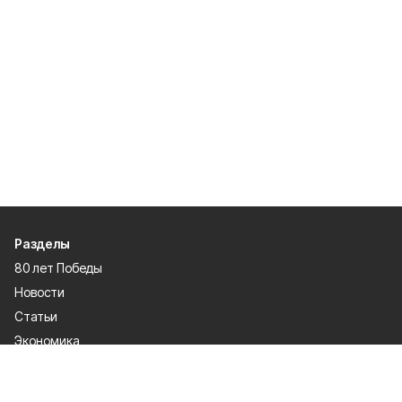
Разделы
80 лет Победы
Новости
Статьи
Экономика
Культура
Общество