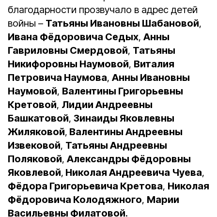
благодарности прозвучало в адрес детей
войны –
Татьяны Ивановны Шабановой
,
Ивана Фёдоровича Седых
,
Анны
Гавриловны Смердовой
,
Татьяны
Никифоровны Наумовой
,
Виталия
Петровича Наумова
,
Анны Ивановны
Наумовой
,
Валентины Григорьевны
Кретовой
,
Лидии Андреевны
Башкатовой
,
Зинаиды Яковлевны
Жиляковой
,
Валентины Андреевны
Извековой
,
Татьяны Андреевны
Поляковой
,
Александры Фёдоровны
Яковлевой
,
Николая Андреевича Чуева
,
Фёдора Григорьевича Кретова
,
Николая
Фёдоровича Колодяжного
,
Марии
Васильевны Филатовой
.