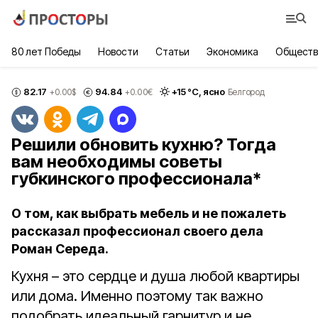
80 лет Победы
Новости
Статьи
Экономика
Обществ
82.17
94.84
+
15
°С,
ясно
+0.00
$
+0.00
€
Белгород
Решили обновить кухню? Тогда
вам необходимы советы
губкинского профессионала*
О том, как выбрать мебель и не пожалеть
рассказал профессионал своего дела
Роман Середа.
Кухня – это сердце и душа любой квартиры
или дома. Именно поэтому так важно
подобрать идеальный гарнитур и не