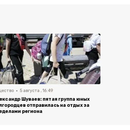
щество
5 августа , 16:49
ександр Шуваев: пятая группа юных
лгородцев отправилась на отдых за
еделами региона