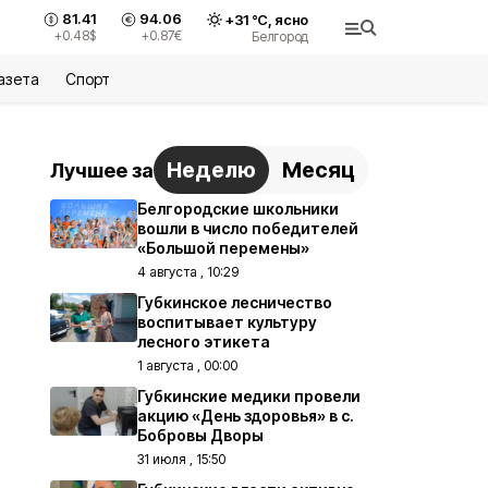
81.41
94.06
+
31
°С,
ясно
+0.48
$
+0.87
€
Белгород
азета
Спорт
Неделю
Месяц
Лучшее за
Белгородские школьники
вошли в число победителей
«Большой перемены»
4 августа , 10:29
Губкинское лесничество
воспитывает культуру
лесного этикета
1 августа , 00:00
Губкинские медики провели
акцию «День здоровья» в с.
Бобровы Дворы
31 июля , 15:50