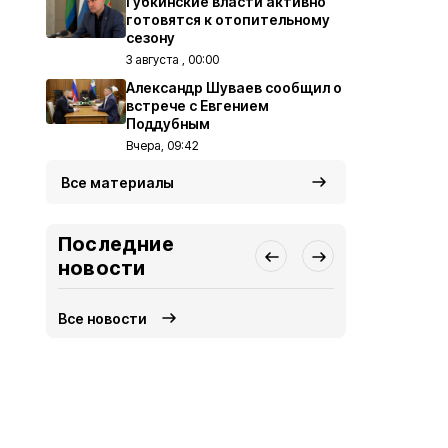
Губкинские власти активно
готовятся к отопительному
сезону
3 августа , 00:00
Александр Шуваев сообщил о
встрече с Евгением
Поддубным
Вчера, 09:42
Все материалы
Последние
новости
Все новости