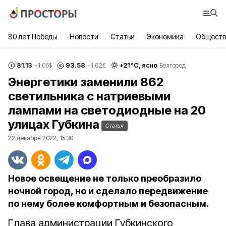
80 лет Победы
Новости
Статьи
Экономика
Обществ
81.13
93.58
+
21
°С,
ясно
+1.06
$
+1.62
€
Белгород
Энергетики заменили 862
светильника с натриевыми
лампами на светодиодные на 20
улицах Губкина
Статья
22 декабря 2022, 15:30
Новое освещение не только преобразило
ночной город, но и сделало передвижение
по нему более комфортным и безопасным.
Глава администрации Губкинского