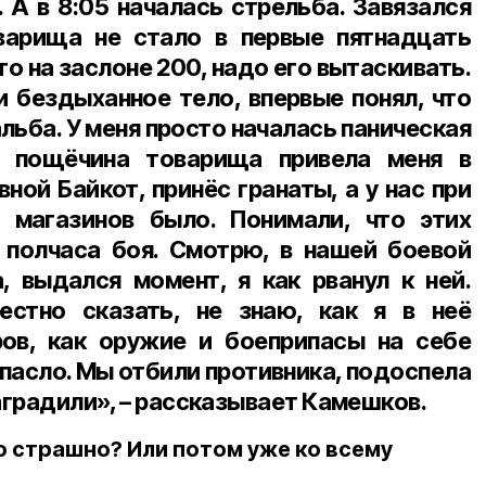
 А в 8:05 началась стрельба. Завязался
варища не стало в первые пятнадцать
то на заслоне 200, надо его вытаскивать.
и бездыханное тело, впервые понял, что
льба. У меня просто началась паническая
я пощёчина товарища привела меня в
ной Байкот, принёс гранаты, а у нас при
 магазинов было. Понимали, что этих
 полчаса боя. Смотрю, в нашей боевой
 выдался момент, я как рванул к ней.
естно сказать, не знаю, как я в неё
ров, как оружие и боеприпасы на себе
спасло. Мы отбили противника, подоспела
наградили», – рассказывает Камешков.
о страшно? Или потом уже ко всему