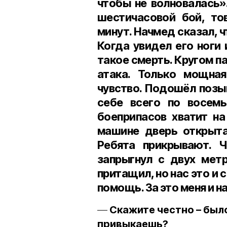
чтобы не волновалась».
шестичасовой бой, то
минут. Начмед сказал, ч
Когда увидел его ноги 
такое смерть. Кругом па
атака. Только мощна
чувство. Подошёл позыв
себе всего по восемь
боеприпасов хватит на
машине дверь открыта,
Ребята прикрывают. Ч
запрыгнул с двух мет
притащил, но нас это и 
помощь. За это меня и 
Скажите честно – был
привыкаешь?