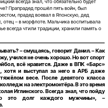
оицкий всегда знал, что обязательно будет
аче? Прапрадед прошёл пять войн, был
рестом, прадед воевал в Японскую, дед
, отец – в морфлоте. Мальчика воспитывала
мье всегда чтили традиции, хранили память о
ывать? – смущаясь, говорит Данил. – Как
ажу, учился не очень хорошо. Но вот спорт
ейбол, всё нравится. Даже в ВПК «Барс»
о, хотя и выступал за него в АРБ даже
 тяжёлом весе. После девятого класса
 колледж на электромонтёра. В это время
олая Иглинского. Всегда знал, что пойду
то это долг каждого мужчины», –
в.