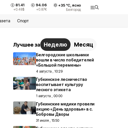
81.41
94.06
+
35
°С,
ясно
+0.48
$
+0.87
€
Белгород
азета
Спорт
Неделю
Месяц
Лучшее за
Белгородские школьники
вошли в число победителей
«Большой перемены»
4 августа , 10:29
Губкинское лесничество
воспитывает культуру
лесного этикета
1 августа , 00:00
Губкинские медики провели
акцию «День здоровья» в с.
Бобровы Дворы
31 июля , 15:50