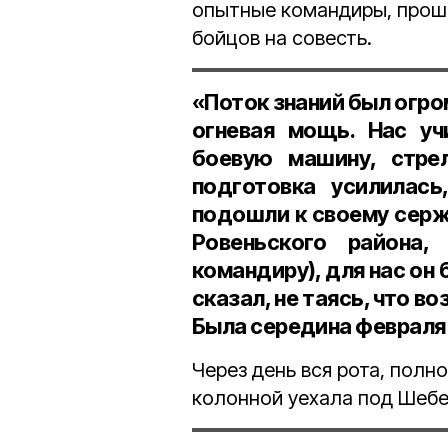
опытные командиры, проше
бойцов на совесть.
«Поток знаний был огро
огневая мощь. Нас уч
боевую машину, стре
подготовка усилилась
подошли к своему серж
Ровеньского района,
командиру), для нас он 
сказал, не таясь, что в
Была середина февраля 
Через день вся рота, полн
колонной уехала под Шебек