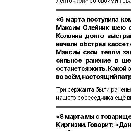
ленточкой» со своими тов
«6 марта поступила ко
Максим Олейник шею си
Колонна долго выстра
начали обстрел кассет
Максим свои телом зак
сильное ранение в ше
останется жить. Какой э
во всём, настоящий патр
Три сержанта были ранены 
нашего собеседника ещё в
«8 марта мы с товарищем
Киргизии. Говорит: «Дан