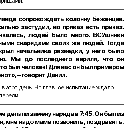
арищами.
манда сопровождать колонну беженцев.
льно застудил, но приказ есть приказ.
ивалась, людей было много. ВСУшники
ными снарядами своих же людей. Тогда
рыл начальника разведки, у него было
ю. Мы до последнего верили, что он
то был человек! Для нас он был примером
иот», – говорит Данил.
в этот день. Но главное испытание ждало
переди.
 делали замену наряда в 7:45. Он был из
я, мне надо маме позвонить, поздравить,