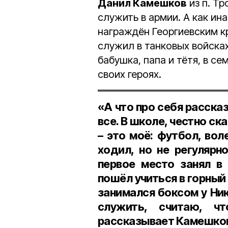
Данил Камешков
из п. Тр
служить в армии. А как ин
награждён Георгиевским к
служил в танковых войсках
бабушка, папа и тётя, в се
своих героях.
«А что про себя рассказ
все. В школе, честно ск
– это моё: футбол, вол
ходил, но не регулярн
первое место занял в
пошёл учиться в горный
занимался боксом у Ник
служить, считаю, ч
рассказывает Камешко