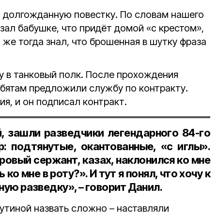
ли долгожданную повестку. По словам нашего
азал бабушке, что придёт домой «с крестом»,
 же тогда знал, что брошенная в шутку фраза
у в танковый полк. После прохождения
ебятам предложили службу по контракту.
я, и он подписал контракт.
, зашли разведчики легендарного 84-го
р: подтянутые, окантованные, «с иглы».
овый сержант, казах, наклонился ко мне
о мне в роту?». И тут я понял, что хочу к
нную разведку», – говорит Данил.
рутиной назвать сложно – наставляли