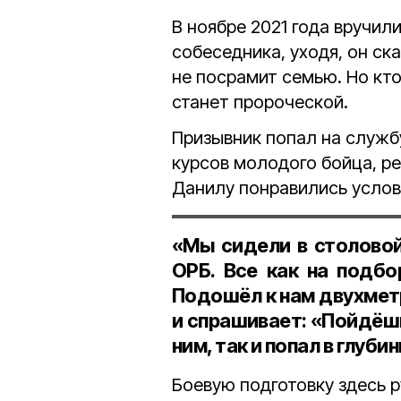
В ноябре 2021 года вручи
собеседника, уходя, он ск
не посрамит семью. Но кто
станет пророческой.
Призывник попал на служб
курсов молодого бойца, р
Данилу понравились услови
«Мы сидели в столовой
ОРБ. Все как на подбо
Подошёл к нам двухметр
и спрашивает: «Пойдёшь к
ним, так и попал в глуби
Боевую подготовку здесь 