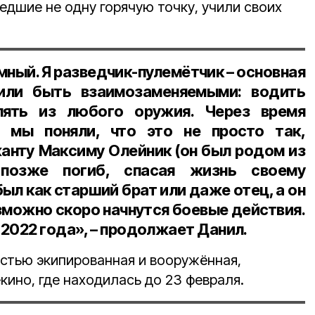
дшие не одну горячую точку, учили своих
мный. Я разведчик-пулемётчик – основная
или быть взаимозаменяемыми: водить
лять из любого оружия. Через время
, мы поняли, что это не просто так,
анту Максиму Олейник (он был родом из
 позже погиб, спасая жизнь своему
был как старший брат или даже отец, а он
озможно скоро начнутся боевые действия.
2022 года», – продолжает Данил.
остью экипированная и вооружённая,
ино, где находилась до 23 февраля.