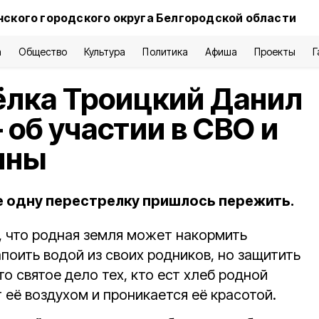
нского городского округа Белгородской области
а
Общество
Культура
Политика
Афиша
Проекты
Г
ёлка Троицкий Данил
об участии в СВО и
ины
не одну перестрелку пришлось пережить.
, что родная земля может накормить
поить водой из своих родников, но защитить
то святое дело тех, кто ест хлеб родной
т её воздухом и проникается её красотой.