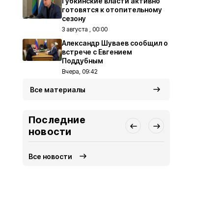
Губкинские власти активно
готовятся к отопительному
сезону
3 августа , 00:00
Александр Шуваев сообщил о
встрече с Евгением
Поддубным
Вчера, 09:42
Все материалы
Последние
новости
Все новости