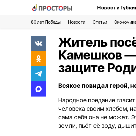
Новости Губки
80 лет Победы
Новости
Статьи
Экономик
Житель пос
Камешков — 
защите Род
Всякое повидал герой, 
Народное предание гласит
человека своим хлебом, на
сама себя она не может. Э
земли, пьёт её воду, дыши