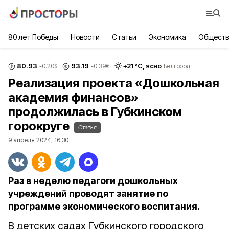
80 лет Победы
Новости
Статьи
Экономика
Обществ
80.93
93.19
+
21
°С,
ясно
-0.20
$
-0.39
€
Белгород
Реализация проекта «Дошкольная
академия финансов»
продолжилась в Губкинском
горокруге
Статья
9 апреля 2024, 16:30
Раз в неделю педагоги дошкольных
учреждений проводят занятие по
программе экономического воспитания.
В детских садах Губкинского городского