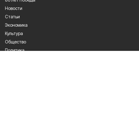
Новости
Статьи
Экономика
Культура
Общество
Политика
Афиша
Проекты
Газета
Спорт
О проекте
Об издании
Правила использования
Рекламодатели
Политика конфиденциальности