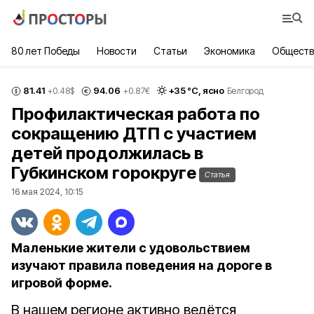
80 лет Победы
Новости
Статьи
Экономика
Обществ
81.41
94.06
+
35
°С,
ясно
+0.48
$
+0.87
€
Белгород
Профилактическая работа по
сокращению ДТП с участием
детей продолжилась в
Губкинском горокруге
Статья
16 мая 2024, 10:15
Маленькие жители с удовольствием
изучают правила поведения на дороге в
игровой форме.
В нашем регионе активно ведётся