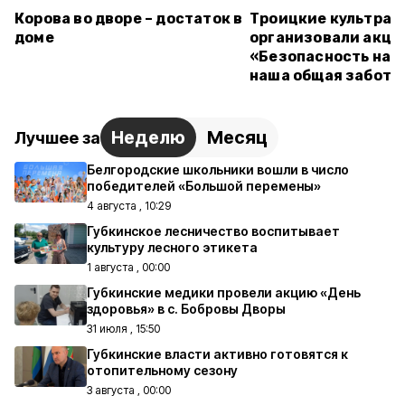
Корова во дворе – достаток в
Троицкие культраб
доме
организовали акц
«Безопасность на в
наша общая забота
Неделю
Месяц
Лучшее за
Белгородские школьники вошли в число
победителей «Большой перемены»
4 августа , 10:29
Губкинское лесничество воспитывает
культуру лесного этикета
1 августа , 00:00
Губкинские медики провели акцию «День
здоровья» в с. Бобровы Дворы
31 июля , 15:50
Губкинские власти активно готовятся к
отопительному сезону
3 августа , 00:00