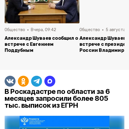
Общество
Вчера, 09:42
Общество
5 августа , 
Александр Шуваев сообщил о
Александр Шуваев 
встрече с Евгением
встрече с президе
Поддубным
России Владимиро
В Роскадастре по области за 6
месяцев запросили более 805
тыс. выписок из ЕГРН