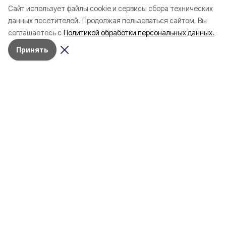
Александр Шуваев сообщил о
Александр Шуваев 
Cайт использует файлы cookie и сервисы сбора технических
встрече с Евгением
встрече с президе
данных посетителей.
Продолжая пользоваться сайтом, Вы
Поддубным
России Владимиро
соглашаетесь с
Политикой обработки персональных данных.
Принять
Как проверить законность
пребывания иностранного
гражданина на территории РФ