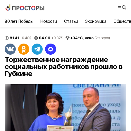
80 лет Победы
Новости
Статьи
Экономика
Обществ
81.41
94.06
+
34
°С,
ясно
+0.48
$
+0.87
€
Белгород
Торжественное награждение
социальных работников прошло в
Губкине