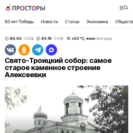
80 лет Победы
Новости
Статьи
Экономика
Обществ
80.93
93.19
+
33
°С,
ясно
-0.20
$
-0.39
€
Белгород
Свято-Троицкий собор: самое
старое каменное строение
Алексеевки