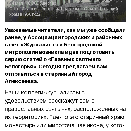
24 мая , 00:30
Общество
Фото:
Из архива Анатолия Кряженкова
Свято-Троицкий
храм в 1950 годы
Уважаемые читатели, как мы уже сообщали
ранее, у Ассоциации городских и районных
газет «Журналист» и Белгородской
митрополии возникла идея подготовить
серию статей о «Главных святынях
Белогорья». Сегодня предлагаем вам
отправиться в старинный город
Алексеевка.
Наши коллеги-журналисты с
удовольствием расскажут вам о
православных святынях, расположенных на
их территориях. Где-то это старинный храм,
монастырь или мироточащая икона, у кого-