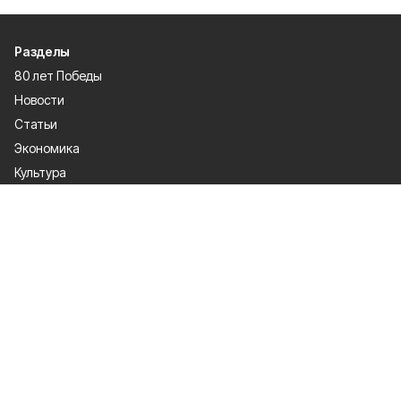
Разделы
80 лет Победы
Новости
Статьи
Экономика
Культура
Общество
Политика
Афиша
Проекты
Газета
Спорт
О проекте
Об издании