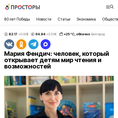
80 лет Победы
Новости
Статьи
Экономика
Обществ
82.17
94.84
+
25
°С,
облачно
+0.00
$
+0.00
€
Белгород
Мария Фендич: человек, который
открывает детям мир чтения и
возможностей