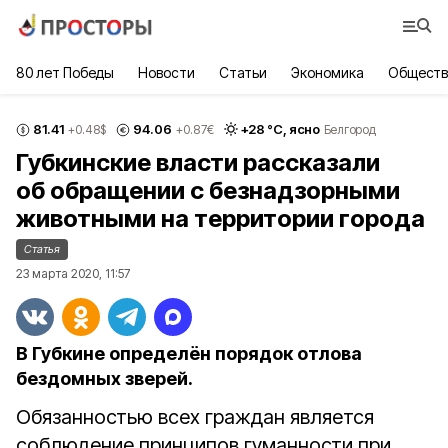
80 лет Победы
Новости
Статьи
Экономика
Обществ
81.41
94.06
+
28
°С,
ясно
+0.48
$
+0.87
€
Белгород
Губкинские власти рассказали
об обращении с безнадзорными
животными на территории города
Статья
23 марта 2020, 11:57
В Губкине определён порядок отлова
бездомных зверей.
Обязанностью всех граждан является
соблюдение принципов гуманности при