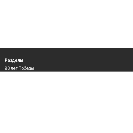
Разделы
80 лет Победы
Новости
Статьи
Экономика
Культура
Общество
Политика
Афиша
Проекты