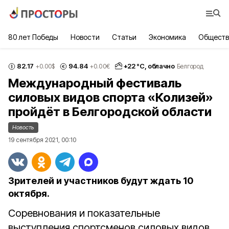
80 лет Победы
Новости
Статьи
Экономика
Обществ
82.17
94.84
+
22
°С,
облачно
+0.00
$
+0.00
€
Белгород
Международный фестиваль
силовых видов спорта «Колизей»
пройдёт в Белгородской области
Новость
19 сентября 2021, 00:10
Зрителей и участников будут ждать 10
октября.
Соревнования и показательные
выступления спортсменов силовых видов