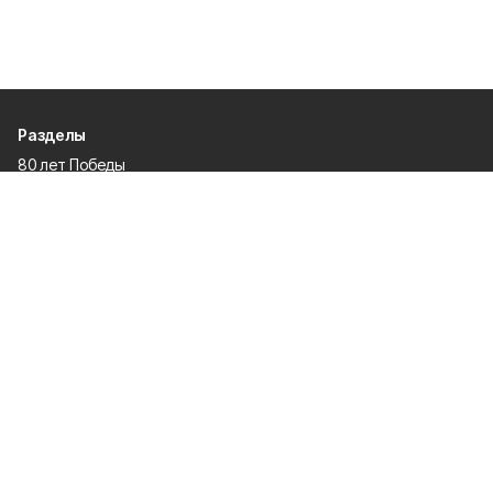
Разделы
80 лет Победы
Новости
Статьи
Экономика
Культура
Общество
Политика
Афиша
Проекты
Газета
Спорт