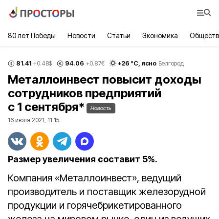
80 лет Победы
Новости
Статьи
Экономика
Обществ
81.41
94.06
+
26
°С,
ясно
+0.48
$
+0.87
€
Белгород
Металлоинвест повысит доходы
сотрудников предприятий
с 1 сентября*
Новость
16 июля 2021, 11:15
Размер увеличения составит 5%.
Компания «Металлоинвест», ведущий
производитель и поставщик железорудной
продукции и горячебрикетированного