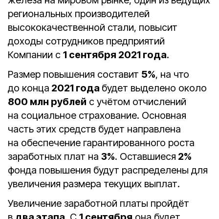
железа на мировом рынке, один из ведущих
региональных производителей
высококачественной стали, повысит
доходы сотрудников предприятий
Компании с
1 сентября 2021 года
.
Размер повышения составит
5%
, на что
до конца
2021 года
будет выделено около
800 млн рублей
с учётом отчислений
на социальное страхование. Основная
часть этих средств будет направлена
на обеспечение гарантированного роста
заработных плат на
3%
. Оставшиеся
2%
фонда повышения будут распределены для
увеличения размера текущих выплат.
Увеличение заработной платы пройдёт
в
два этапа
. С
1 сентября
она будет