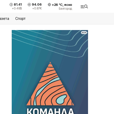
81.41
94.06
+
26
°С,
ясно
+0.48
$
+0.87
€
Белгород
азета
Спорт