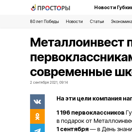
Новости Губки
80 лет Победы
Новости
Статьи
Экономик
Металлоинвест 
первоклассника
современные шк
2 сентября 2021, 09:14
На эти цели компания на
1 196 первоклассников
Гу
в подарок от Металлоинв
1 сентября
— в День знан