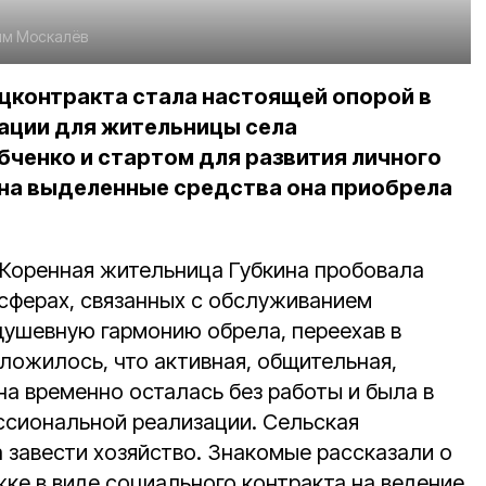
им Москалёв
цконтракта стала настоящей опорой в
ации для жительницы села
бченко и стартом для развития личного
 на выделенные средства она приобрела
. Коренная жительница Губкина пробовала
 сферах, связанных с обслуживанием
душевную гармонию обрела, переехав в
ложилось, что активная, общительная,
 временно осталась без работы и была в
ссиональной реализации. Сельская
 завести хозяйство. Знакомые рассказали о
е в виде социального контракта на ведение