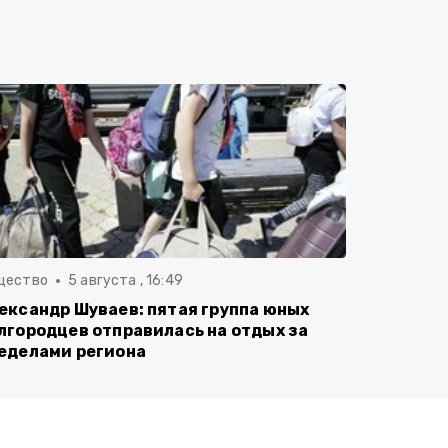
щество
5 августа , 16:49
ександр Шуваев: пятая группа юных
лгородцев отправилась на отдых за
еделами региона