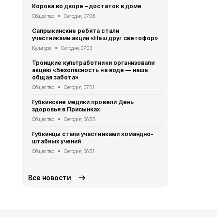
Корова во дворе – достаток в доме
Губкинцы с
выходного д
Общество
Сегодня, 07:08
Общество
Се
Сапрыкинские ребята стали
участниками акции «Наш друг светофор»
Александр 
Евгением П
Культура
Сегодня, 07:03
Общество
Вч
Троицкие культработники организовали
акцию «Безопасность на воде — наша
Супруги Ме
общая забота»
совместной
Общество
Сегодня, 07:01
Общество
Вч
Губкинские медики провели День
Региональн
здоровья в Присынках
стартовал в
Общество
Сегодня, 06:55
Общество
Вч
Губкинцы стали участниками командно-
Губкинская
штабных учений
порядок оф
при детей
Общество
Сегодня, 06:51
Общество
Вч
Все новости