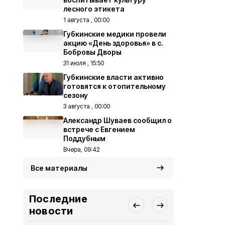
лесного этикета
1 августа , 00:00
Губкинские медики провели
акцию «День здоровья» в с.
Бобровы Дворы
31 июля , 15:50
Губкинские власти активно
готовятся к отопительному
сезону
3 августа , 00:00
Александр Шуваев сообщил о
встрече с Евгением
Поддубным
Вчера, 09:42
Все материалы
Последние
новости