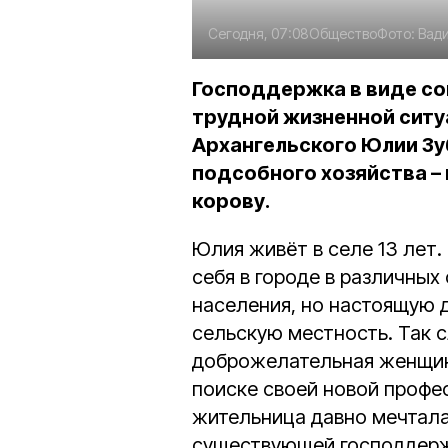
Сегодня, 07:08
Общество
Фото:
Вад
Господдержка в виде со
трудной жизненной ситу
Архангельского Юлии Зу
подсобного хозяйства –
корову.
Юлия живёт в селе 13 лет
себя в городе в различных
населения, но настоящую 
сельскую местность. Так с
доброжелательная женщина
поиске своей новой профе
жительница давно мечтала
существующей господдержк