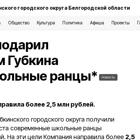
нского городского округа Белгородской области
а
Общество
Культура
Политика
Афиша
Проекты
Г
подарил
м Губкина
ольные ранцы*
Новость
правила более 2,5 млн рублей.
бкинского городского округа получили
еста современные школьные ранцы
ий. На эти цели Компания направила более
2,5