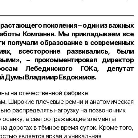
драстающего поколения – один из важных
работы Компании. Мы прикладываем все
ти получали образование в современных
ях, всесторонне развивались, были
выми», – прокомментировал
директор
осам Лебединского ГОКа, депутат
ой Думы Владимир Евдокимов
.
ны на отечественной фабрике
м. Широкие плечевые ремни и анатомическая
ьно распределять нагрузку на позвоночник
ю осанку, а светоотражающие элементы
а дорогах в тёмное время суток. Кроме того,
остью является яркая и уникальная