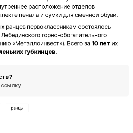
нутреннее расположение отделов
плекте пенала и сумки для сменной обуви.
х ранцев первоклассникам состоялось
 Лебединского горно-обогатительного
анию «Металлоинвест»). Всего за
10 лет
их
аленьких губкинцев
.
сте?
ссылку
ранцы