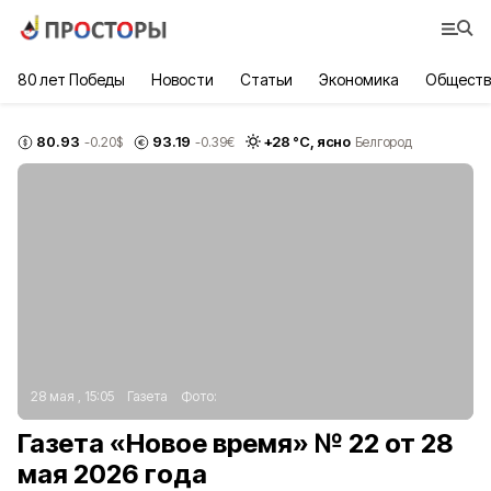
80 лет Победы
Новости
Статьи
Экономика
Обществ
80.93
93.19
+
28
°С,
ясно
-0.20
$
-0.39
€
Белгород
28 мая , 15:05
Газета
Фото:
Газета «Новое время» № 22 от 28
мая 2026 года