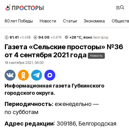
80 лет Победы
Новости
Статьи
Экономика
Обществ
81.41
94.06
+
28
°С,
ясно
+0.48
$
+0.87
€
Белгород
Газета «Сельские просторы» №36
от 4 сентября 2021 года
Новость
18 сентября 2021, 06:00
Информационная газета Губкинского
городского округа.
Периодичность
: еженедельно —
по субботам
Адрес редакции
: 309186, Белгородская