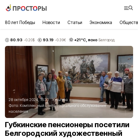
80 лет Победы
Новости
Статьи
Экономика
Обществ
80.93
93.19
+
21
°С,
ясно
-0.20
$
-0.39
€
Белгород
28 октября 2024, 16:30
Культура
Фото:
Комплексный центр социального обслуживания
населения
Губкинские пенсионеры посетили
Белгородский художественный