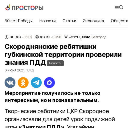
80 лет Победы
Новости
Статьи
Экономика
Обществ
80.93
93.19
+
21
°С,
ясно
-0.20
$
-0.39
€
Белгород
Скороднянские ребятишки
губкинской территории проверили
знания ПДД
Новость
6 июня 2021, 13:02
Мероприятие получилось не только
интересным, но и познавательным.
Творческие работники ЦКР Скородное
организовали для детей урок подвижной
игры
«Знатоки ПДД»
. Угадайкин