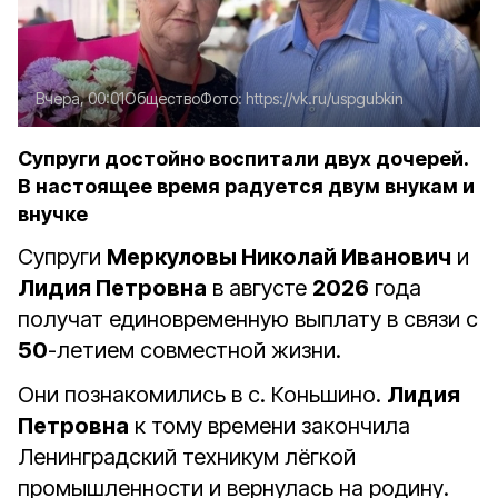
Вчера, 00:01
Общество
Фото:
https://vk.ru/uspgubkin
Супруги достойно воспитали двух дочерей.
В настоящее время радуется двум внукам и
внучке
Супруги
Меркуловы Николай Иванович
и
Лидия Петровна
в августе
2026
года
получат единовременную выплату в связи с
50
-летием совместной жизни.
Они познакомились в с. Коньшино.
Лидия
Петровна
к тому времени закончила
Ленинградский техникум лёгкой
промышленности и вернулась на родину.