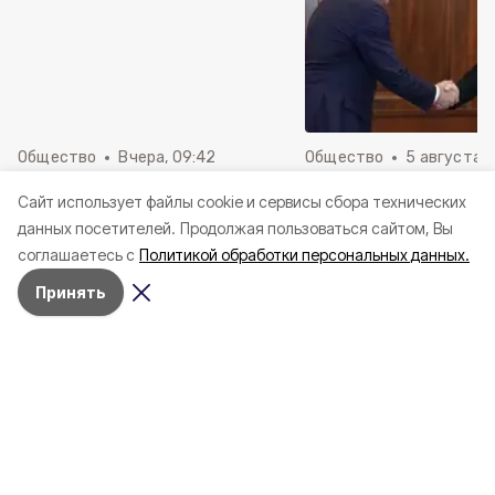
Общество
Вчера, 09:42
Общество
5 августа , 
Александр Шуваев сообщил о
Александр Шуваев 
Cайт использует файлы cookie и сервисы сбора технических
встрече с Евгением
встрече с президе
данных посетителей.
Продолжая пользоваться сайтом, Вы
Поддубным
России Владимиро
соглашаетесь с
Политикой обработки персональных данных.
Принять
Региональный этап «Зарницы 2.0»
стартовал в Губкине