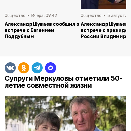
Общество
Вчера, 09:42
Общество
5 августа , 
Александр Шуваев сообщил о
Александр Шуваев 
встрече с Евгением
встрече с президе
Поддубным
России Владимиро
Супруги Меркуловы отметили 50-
летие совместной жизни