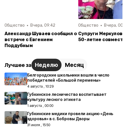
Общество
Вчера, 09:42
Общество
Вчера, 00:0
Александр Шуваев сообщил о
Супруги Меркуловы
встрече с Евгением
50-летие совместн
Поддубным
Неделю
Месяц
Лучшее за
Белгородские школьники вошли в число
победителей «Большой перемены»
4 августа , 10:29
Губкинское лесничество воспитывает
культуру лесного этикета
1 августа , 00:00
Губкинские медики провели акцию «День
здоровья» в с. Бобровы Дворы
31 июля , 15:50