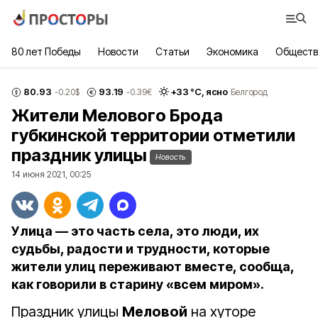
80 лет Победы
Новости
Статьи
Экономика
Обществ
80.93
93.19
+
33
°С,
ясно
-0.20
$
-0.39
€
Белгород
Жители Мелового Брода
губкинской территории отметили
праздник улицы
Новость
14 июня 2021, 00:25
Улица — это часть села, это люди, их
судьбы, радости и трудности, которые
жители улиц переживают вместе, сообща,
как говорили в старину «всем миром».
Праздник улицы
Меловой
на хуторе