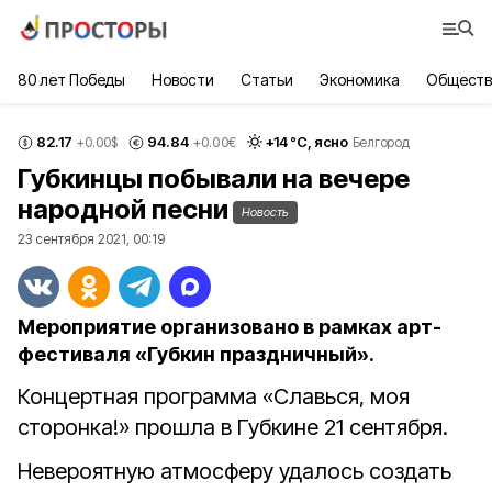
80 лет Победы
Новости
Статьи
Экономика
Обществ
82.17
94.84
+
14
°С,
ясно
+0.00
$
+0.00
€
Белгород
Губкинцы побывали на вечере
народной песни
Новость
23 сентября 2021, 00:19
Мероприятие организовано в рамках арт-
фестиваля «Губкин праздничный».
Концертная программа «Славься, моя
сторонка!» прошла в Губкине 21 сентября.
Невероятную атмосферу удалось создать