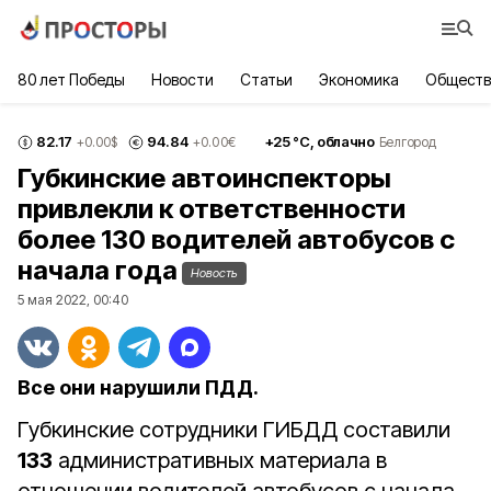
80 лет Победы
Новости
Статьи
Экономика
Обществ
82.17
94.84
+
25
°С,
облачно
+0.00
$
+0.00
€
Белгород
Губкинские автоинспекторы
привлекли к ответственности
более 130 водителей автобусов с
начала года
Новость
5 мая 2022, 00:40
Все они нарушили ПДД.
Губкинские сотрудники ГИБДД составили
133
административных материала в