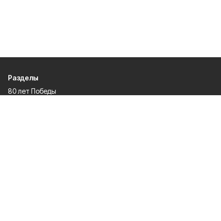
Разделы
80 лет Победы
Новости
Статьи
Экономика
Культура
Общество
Политика
Афиша
Проекты
Газета