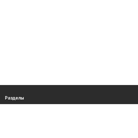
Разделы
80 лет Победы
Новости
Статьи
Экономика