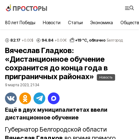
80 лет Победы
Новости
Статьи
Экономика
Обществ
82.17
94.84
+
19
°С,
облачно
+0.00
$
+0.00
€
Белгород
Вячеслав Гладков:
«Дистанционное обучение
сохранится до конца года в
приграничных районах»
Новость
9 марта 2023, 21:34
Ещё в двух муниципалитетах ввели
дистанционное обучение
Губернатор Белгородской области
Вячеслав Гладков
во время прямого