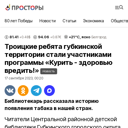
80 лет Победы
Новости
Статьи
Экономика
Обществ
81.41
94.06
+
21
°С,
ясно
+0.48
$
+0.87
€
Белгород
Троицкие ребята губкинской
территории стали участниками
программы «Курить - здоровью
вредить!»
Новость
17 сентября 2023, 00:20
Библиотекарь рассказала историю
появления табака в нашей стран.
Читатели Центральной районной детской
библиотеки Губкинского городского округа