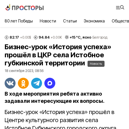
80 лет Победы
Новости
Статьи
Экономика
Обществ
82.17
94.84
+
15
°С,
ясно
+0.00
$
+0.00
€
Белгород
Бизнес-урок «История успеха»
прошёл в ЦКР села Истобное
губкинской территории
Новость
18 сентября 2023, 08:56
В ходе мероприятия ребята активно
задавали интересующие их вопросы.
Бизнес-урок «История успеха» прошёл в
Центре культурного развития села
Истобное Губкинского городского округа.