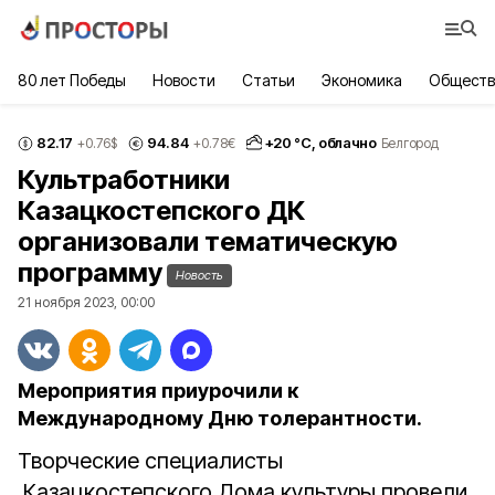
80 лет Победы
Новости
Статьи
Экономика
Обществ
82.17
94.84
+
20
°С,
облачно
+0.76
$
+0.78
€
Белгород
Культработники
Казацкостепского ДК
организовали тематическую
программу
Новость
21 ноября 2023, 00:00
Мероприятия приурочили к
Международному Дню толерантности.
Творческие специалисты
Казацкостепского Дома культуры провели