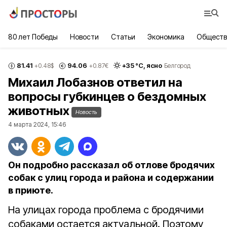
80 лет Победы
Новости
Статьи
Экономика
Обществ
81.41
94.06
+
35
°С,
ясно
+0.48
$
+0.87
€
Белгород
Михаил Лобазнов ответил на
вопросы губкинцев о бездомных
животных
Новость
4 марта 2024, 15:46
Он подробно рассказал об отлове бродячих
собак с улиц города и района и содержании
в приюте.
На улицах города проблема с бродячими
собаками остается актуальной. Поэтому