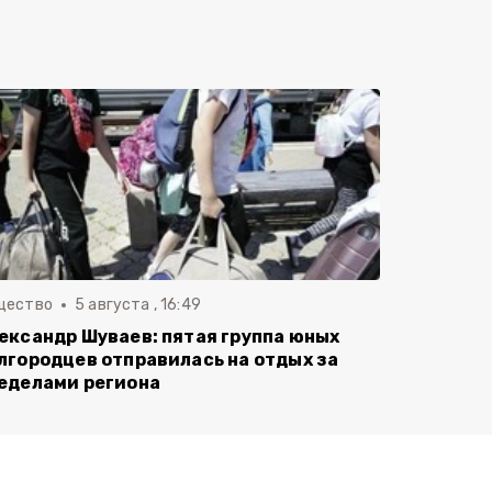
щество
5 августа , 16:49
ександр Шуваев: пятая группа юных
лгородцев отправилась на отдых за
еделами региона