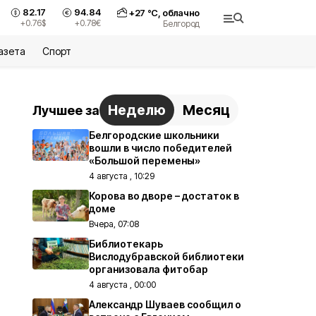
82.17
94.84
+
27
°С,
облачно
+0.76
$
+0.78
€
Белгород
азета
Спорт
Неделю
Месяц
Лучшее за
Белгородские школьники
вошли в число победителей
«Большой перемены»
4 августа , 10:29
Корова во дворе – достаток в
доме
Вчера, 07:08
Библиотекарь
Вислодубравской библиотеки
организовала фитобар
4 августа , 00:00
Александр Шуваев сообщил о