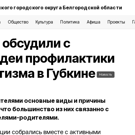
ского городского округа Белгородской области
а
Общество
Культура
Политика
Афиша
Проекты
Г
 обсудили с
идеи профилактики
тизма в Губкине
Новость
ателями основные виды и причины
что большинство из них связанно с
елями-родителями.
ции собрались вместе с активными