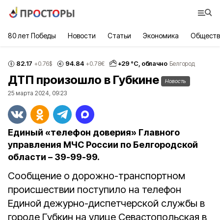
80 лет Победы
Новости
Статьи
Экономика
Обществ
82.17
94.84
+
29
°С,
облачно
+0.76
$
+0.78
€
Белгород
ДТП произошло в Губкине
Новость
25 марта 2024, 09:23
Единый «телефон доверия» Главного
управления МЧС России по Белгородской
области – 39-99-99.
Сообщение о дорожно-транспортном
происшествии поступило на телефон
Единой дежурно-диспетчерской службы в
городе Губкин на улице Севастопольская в