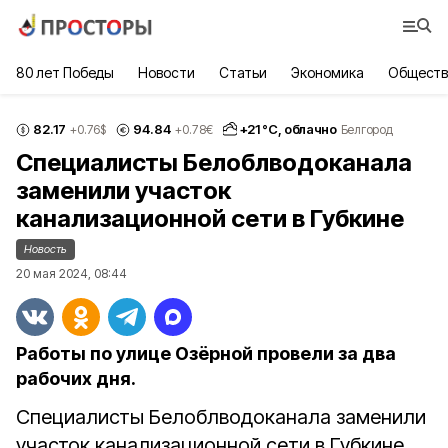
80 лет Победы
Новости
Статьи
Экономика
Обществ
82.17
94.84
+
21
°С,
облачно
+0.76
$
+0.78
€
Белгород
Специалисты Белоблводоканала
заменили участок
канализационной сети в Губкине
Новость
20 мая 2024, 08:44
Работы по улице Озёрной провели за два
рабочих дня.
Специалисты Белоблводоканала заменили
участок канализационной сети в Губкине.