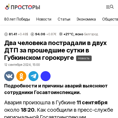
80 лет Победы
Новости
Статьи
Экономика
Обществ
81.41
94.06
+
21
°С,
ясно
+0.48
$
+0.87
€
Белгород
Два человека пострадали в двух
ДТП за прошедшие сутки в
Губкинском горокруге
Новость
12 сентября 2024, 15:00
Подробности и причины аварий выясняют
сотрудники Госавтоинспекции.
Авария произошла в Губкине
11 сентября
около
18:20
. Как сообщили в пресс-службе
региональной Госавтоинспекции,