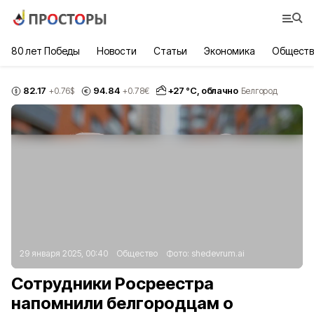
80 лет Победы
Новости
Статьи
Экономика
Обществ
82.17
94.84
+
27
°С,
облачно
+0.76
$
+0.78
€
Белгород
29 января 2025, 00:40
Общество
Фото:
shedevrum.ai
Сотрудники Росреестра
напомнили белгородцам о