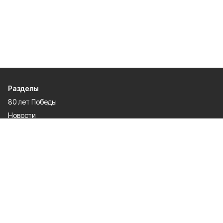
Разделы
80 лет Победы
Новости
Статьи
Экономика
Культура
Общество
Политика
Афиша
Проекты
Газета