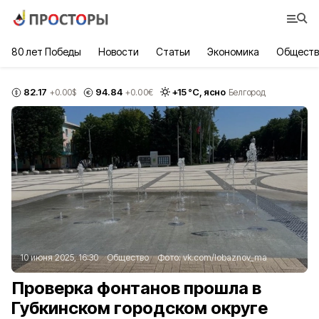
80 лет Победы
Новости
Статьи
Экономика
Обществ
82.17
94.84
+
15
°С,
ясно
+0.00
$
+0.00
€
Белгород
10 июня 2025, 16:30
Общество
Фото:
vk.com/lobaznov_ma
Проверка фонтанов прошла в
Губкинском городском округе