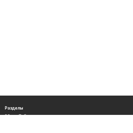
Разделы
80 лет Победы
Новости
Статьи