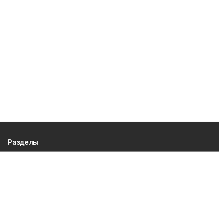
Разделы
80 лет Победы
Новости
Статьи
Экономика
Культура