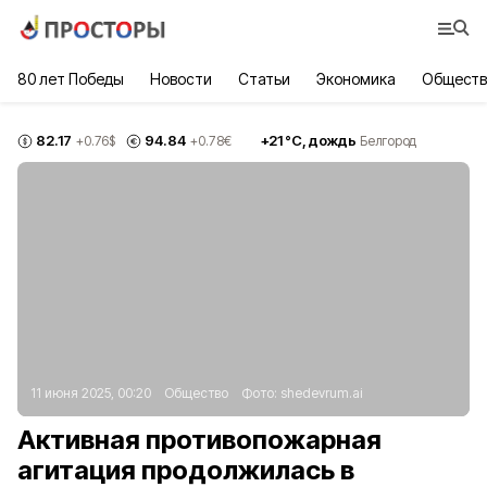
80 лет Победы
Новости
Статьи
Экономика
Обществ
82.17
94.84
+
21
°С,
дождь
+0.76
$
+0.78
€
Белгород
11 июня 2025, 00:20
Общество
Фото:
shedevrum.ai
Активная противопожарная
агитация продолжилась в