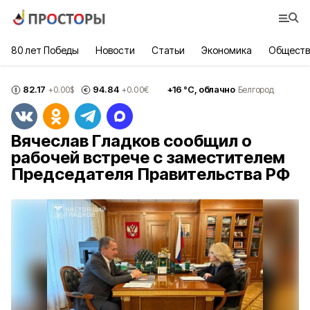
80 лет Победы
Новости
Статьи
Экономика
Обществ
82.17
94.84
+
16
°С,
облачно
+0.00
$
+0.00
€
Белгород
Вячеслав Гладков сообщил о
рабочей встрече с заместителем
Председателя Правительства РФ