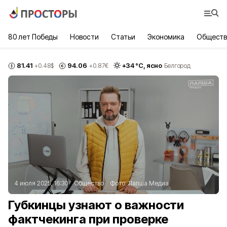
80 лет Победы
Новости
Статьи
Экономика
Обществ
81.41
94.06
+
34
°С,
ясно
+0.48
$
+0.87
€
Белгород
4 июля 2025, 16:30
Общество
Фото:
Лапша Медиа
Губкинцы узнают о важности
фактчекинга при проверке