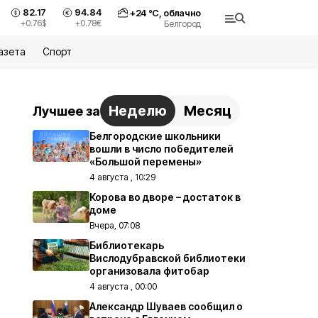
82.17
94.84
+
24
°С,
облачно
+0.76
$
+0.78
€
Белгород
азета
Спорт
Неделю
Месяц
Лучшее за
Белгородские школьники
вошли в число победителей
«Большой перемены»
4 августа , 10:29
Корова во дворе – достаток в
доме
Вчера, 07:08
Библиотекарь
Вислодубравской библиотеки
организовала фитобар
4 августа , 00:00
Александр Шуваев сообщил о