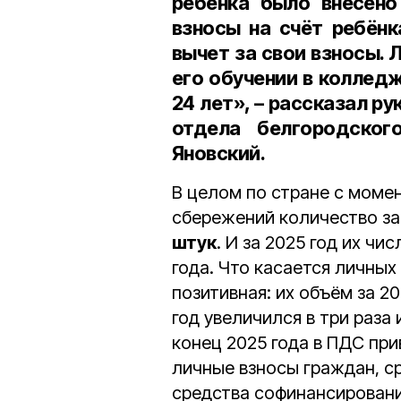
ребёнка было внесено
взносы на счёт ребён
вычет за свои взносы. Л
его обучении в коллед
24 лет», – рассказал р
отдела белгородског
Яновский.
В целом по стране c моме
сбережений количество з
штук
. И за 2025 год их ч
года. Что касается личных
позитивная: их объём за 2
год увеличился в три раза
конец 2025 года в ПДС пр
личные взносы граждан, с
средства софинансирования