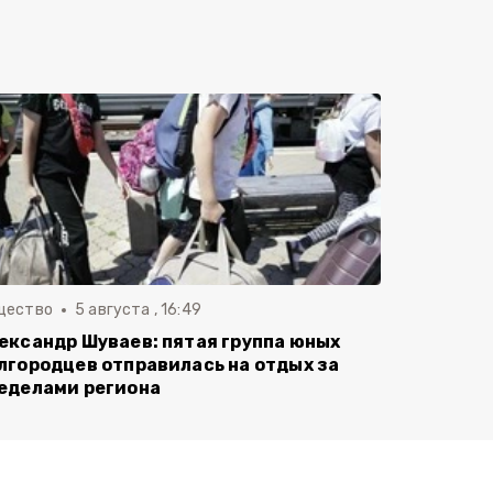
щество
5 августа , 16:49
ександр Шуваев: пятая группа юных
лгородцев отправилась на отдых за
еделами региона