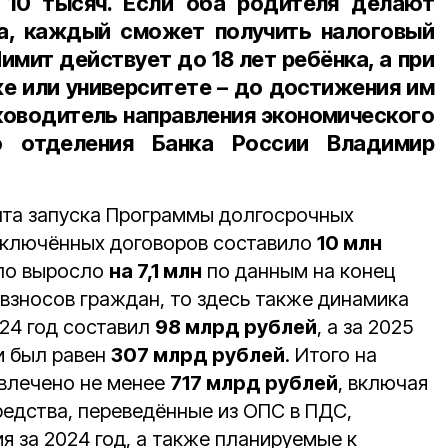
 10 тысяч. Если оба родителя делают
ка, каждый сможет получить налоговый
имит действует до 18 лет ребёнка, а при
же или университете – до достижения им
уководитель направления экономического
о отделения Банка России Владимир
нта запуска Программы долгосрочных
аключённых договоров составило
10 млн
исло выросло
на 7,1 млн
по данным на конец
 взносов граждан, то здесь также динамика
024 год составил
98 млрд рублей
, а за 2025
 и был равен
307 млрд рублей
. Итого на
ивлечено не менее
717 млрд рублей
, включая
редства, переведённые из ОПС в ПДС,
 за 2024 год, а также планируемые к