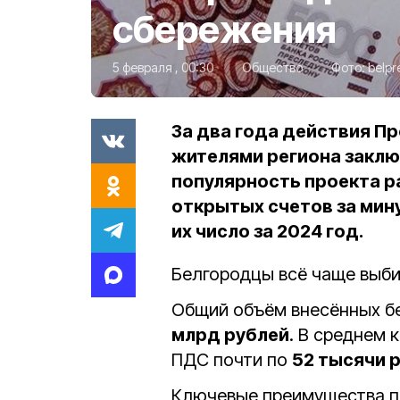
сбережения
5 февраля , 00:30
Общество
Фото:
belpr
За два года действия П
жителями региона заклю
популярность проекта р
открытых счетов за мин
их число за 2024 год.
Белгородцы вс
ё
чаще выби
Общий объём внесённых б
млрд рублей
. В среднем 
ПДС почти по
52 тысячи 
Ключевые преимущества п