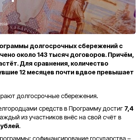
essa
рограммы долгосрочных сбережений с
чено около 143 тысяч договоров. Причём,
астёт. Для сравнения, количество
увшие 12 месяцев почти вдвое превышает
рают долгосрочные сбережения.
елгородцами средств в Программу достиг
7,4
каждый из участников внёс на свой счёт в
рублей
.
рограммы: софинансирование государства –