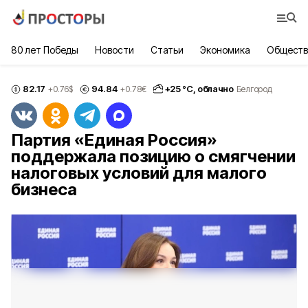
80 лет Победы
Новости
Статьи
Экономика
Обществ
82.17
94.84
+
25
°С,
облачно
+0.76
$
+0.78
€
Белгород
Партия «Единая Россия»
поддержала позицию о смягчении
налоговых условий для малого
бизнеса