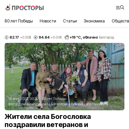
80 лет Победы
Новости
Статьи
Экономика
Обществ
82.17
94.84
+
19
°С,
облачно
+0.00
$
+0.00
€
Белгород
14 мая 2025, 00:30
80 лет Победы
Фото:
Дом культуры села Богословка Губкинского горокруга
Жители села Богословка
поздравили ветеранов и