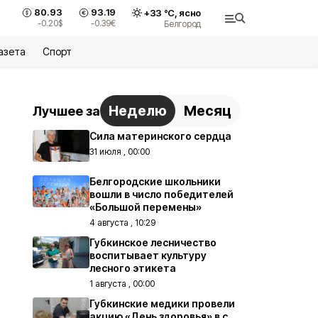
80.93
93.19
+
33
°С,
ясно
-0.20
$
-0.39
€
Белгород
азета
Спорт
Неделю
Месяц
Лучшее за
Сила материнского сердца
31 июля , 00:00
Белгородские школьники
вошли в число победителей
«Большой перемены»
4 августа , 10:29
Губкинское лесничество
воспитывает культуру
лесного этикета
1 августа , 00:00
Губкинские медики провели
акцию «День здоровья» в с.