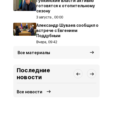
Губкинские власти активно
готовятся к отопительному
сезону
3 августа , 00:00
Александр Шуваев сообщил о
встрече с Евгением
Поддубным
Вчера, 09:42
Все материалы
Последние
новости
Все новости