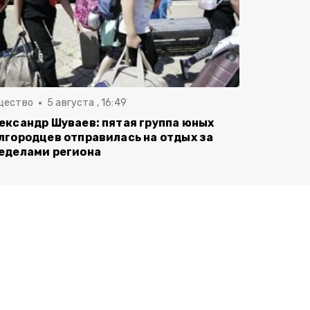
щество
5 августа , 16:49
ександр Шуваев: пятая группа юных
лгородцев отправилась на отдых за
еделами региона