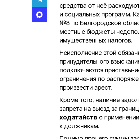
средства от неё расходую
и социальных программ. 
№8 по Белгородской облас
местные бюджеты недопо
имущественных налогов.
Неисполнение этой обязан
принудительного взыскани
подключаются приставы-ис
ограничения по распоряже
произвести арест.
Кроме того, наличие зад
запрета на выезд за гран
ходатайств
о применении
к должникам.
Помимо прочего суммы зад