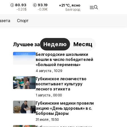
80.93
93.19
+
21
°С,
ясно
-0.20
$
-0.39
€
Белгород
азета
Спорт
Неделю
Месяц
Лучшее за
Белгородские школьники
вошли в число победителей
«Большой перемены»
4 августа , 10:29
Губкинское лесничество
воспитывает культуру
лесного этикета
1 августа , 00:00
Губкинские медики провели
акцию «День здоровья» в с.
Бобровы Дворы
31 июля , 15:50