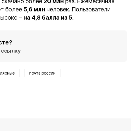
 скачано более
20 млн
раз. Ежемесячная
ет более
5,6 млн
человек. Пользователи
высоко –
на 4,8 балла из 5
.
сте?
ссылку
улярные
почта россии