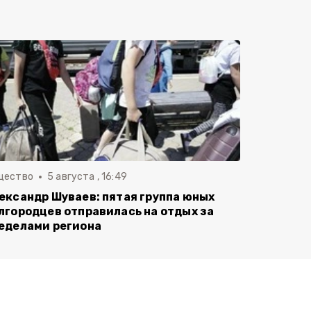
щество
5 августа , 16:49
ександр Шуваев: пятая группа юных
лгородцев отправилась на отдых за
еделами региона