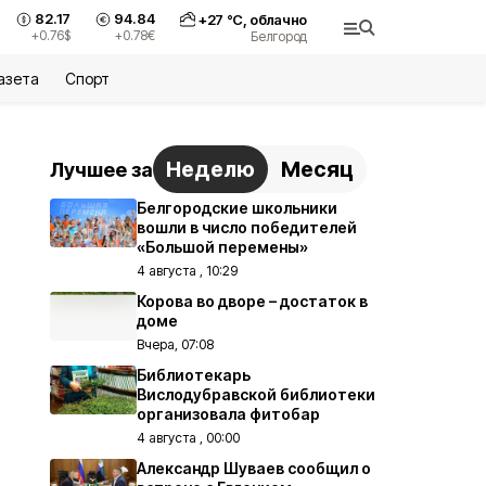
82.17
94.84
+
27
°С,
облачно
+0.76
$
+0.78
€
Белгород
азета
Спорт
Неделю
Месяц
Лучшее за
Белгородские школьники
вошли в число победителей
«Большой перемены»
4 августа , 10:29
Корова во дворе – достаток в
доме
Вчера, 07:08
Библиотекарь
Вислодубравской библиотеки
организовала фитобар
4 августа , 00:00
Александр Шуваев сообщил о