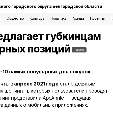
ского городского округа Белгородской области
а
Общество
Культура
Политика
Афиша
Проекты
Г
едлагает губкинцам
арных позиций
Новость
-10 самых популярных для покупок.
чты в
апреле 2021 года
стало девятым
я шопинга, в которых пользователи проводят
йтинг представила AppAnnie — ведущая
а данных о мобильных приложениях.