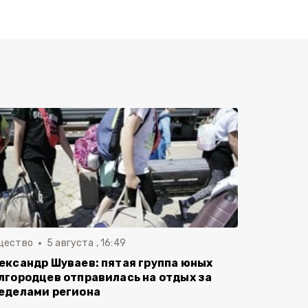
щество
5 августа , 16:49
ександр Шуваев: пятая группа юных
лгородцев отправилась на отдых за
еделами региона