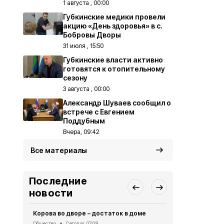
1 августа , 00:00
Губкинские медики провели
акцию «День здоровья» в с.
Бобровы Дворы
31 июля , 15:50
Губкинские власти активно
готовятся к отопительному
сезону
3 августа , 00:00
Александр Шуваев сообщил о
встрече с Евгением
Поддубным
Вчера, 09:42
Все материалы
Последние
новости
Корова во дворе – достаток в доме
Губкинцы с
выходного д
Общество
Сегодня, 07:08