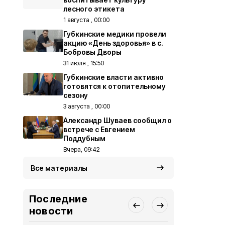
лесного этикета
1 августа , 00:00
Губкинские медики провели
акцию «День здоровья» в с.
Бобровы Дворы
31 июля , 15:50
Губкинские власти активно
готовятся к отопительному
сезону
3 августа , 00:00
Александр Шуваев сообщил о
встрече с Евгением
Поддубным
Вчера, 09:42
Все материалы
Последние
новости