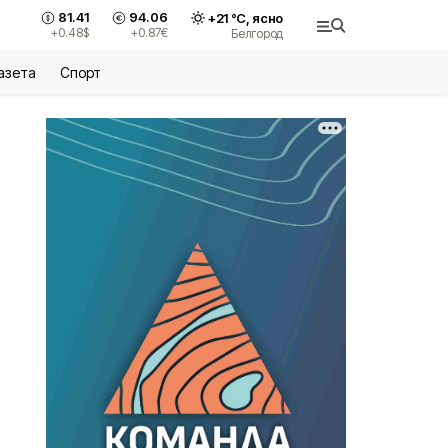
81.41
94.06
+
21
°С,
ясно
+0.48
$
+0.87
€
Белгород
азета
Спорт