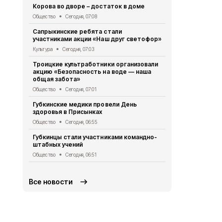
Корова во дворе – достаток в доме
Губкинцы с
выходного д
Общество
Сегодня, 07:08
Общество
Се
Сапрыкинские ребята стали
участниками акции «Наш друг светофор»
Александр 
Евгением П
Культура
Сегодня, 07:03
Общество
Вч
Троицкие культработники организовали
акцию «Безопасность на воде — наша
Супруги Ме
общая забота»
совместной
Общество
Сегодня, 07:01
Общество
Вч
Губкинские медики провели День
Региональн
здоровья в Присынках
стартовал в
Общество
Сегодня, 06:55
Общество
Вч
Губкинцы стали участниками командно-
Губкинская
штабных учений
порядок оф
при детей
Общество
Сегодня, 06:51
Общество
Вч
Все новости