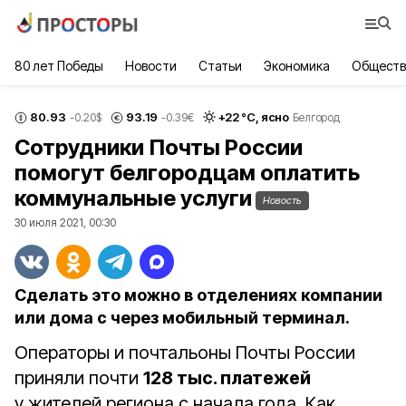
80 лет Победы
Новости
Статьи
Экономика
Обществ
80.93
93.19
+
22
°С,
ясно
-0.20
$
-0.39
€
Белгород
Сотрудники Почты России
помогут белгородцам оплатить
коммунальные услуги
Новость
30 июля 2021, 00:30
Сделать это можно в отделениях компании
или дома с через мобильный терминал.
Операторы и почтальоны Почты России
приняли почти
128 тыс. платежей
у жителей региона с начала года. Как