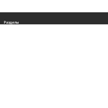
Разделы
80 лет Победы
Новости
Статьи
Экономика
Культура
Общество
Политика
Афиша
Проекты
Газета
Спорт
О проекте