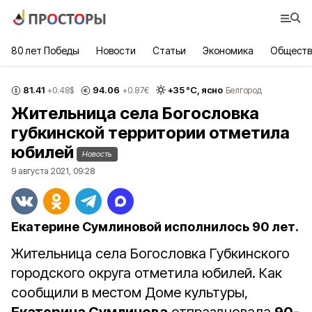
80 лет Победы
Новости
Статьи
Экономика
Обществ
81.41
94.06
+
35
°С,
ясно
+0.48
$
+0.87
€
Белгород
Жительница села Богословка
губкинской территории отметила
юбилей
Новость
9 августа 2021, 09:28
Екатерине Сумлиновой исполнилось 90 лет.
Жительница села Богословка Губкинского
городского округа отметила юбилей. Как
сообщили в местом Доме культуры,