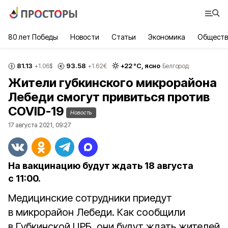
80 лет Победы
Новости
Статьи
Экономика
Обществ
81.13
93.58
+
22
°С,
ясно
+1.06
$
+1.62
€
Белгород
Жители губкинского микрорайона
Лебеди смогут привиться против
COVID-19
Новость
17 августа 2021, 09:27
На вакцинацию будут ждать 18 августа
с 11:00.
Медицинские сотрудники приедут
в микрорайон Лебеди. Как сообщили
в Губкинской ЦРБ, они будут ждать жителей